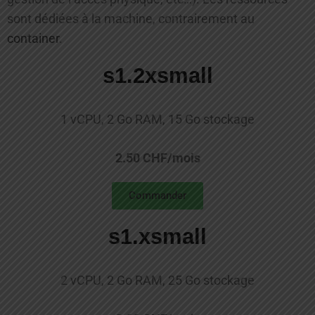
sont dédiées à la machine, contrairement au
container
.
s1.2xsmall
1 vCPU, 2 Go RAM, 15 Go stockage
2.50 CHF/mois
Commander
s1.xsmall
2 vCPU, 2 Go RAM, 25 Go stockage