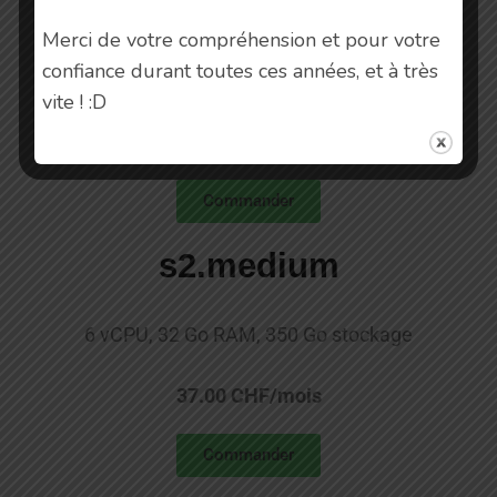
s2.small
Merci de votre compréhension et pour votre
confiance durant toutes ces années, et à très
4 vCPU, 16 Go RAM, 150 Go stockage
vite ! :D
17.00 CHF/mois
Commander
s2.medium
6 vCPU, 32 Go RAM, 350 Go stockage
37.00 CHF/mois
Commander