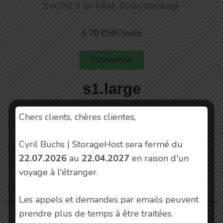
2 vCPU, 6 Go RAM, 50 Go stockage
6.70 CHF/mois
Commander
s1.large
Chers clients, chères clientes,
4 vCPU, 8 Go RAM, 75 Go stockage
Cyril Buchs | StorageHost sera fermé du
10.50 CHF/mois
22.07.2026
au
22.04.2027
en raison d'un
voyage à l'étranger.
Commander
Les appels et demandes par emails peuvent
prendre plus de temps à être traitées.