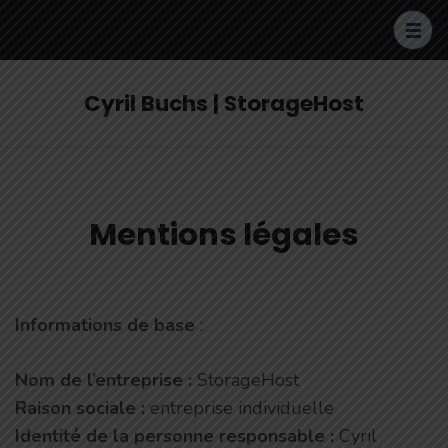
Aller
au
contenu
(Pressez
Cyril Buchs | StorageHost
Entrée)
Mentions légales
Informations de base
:
Nom de l’entreprise :
StorageHost
Raison sociale :
entreprise individuelle
Identité de la personne responsable :
Cyril