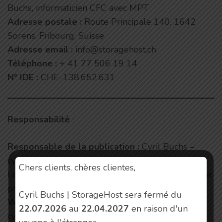
Buchs, informaticien CFC avec MPT
Adresse postale :
Route Principale 140, 1642
Sorens, Fribourg, Suisse
Adresse email
:
info@storagehost.ch
Téléphone :
+ 41 77 506 19 14
N° IDE :
CHE-138.652.631
Responsabilité
:
Responsable de la publication :
Cyril Buchs –
cyril.buchs@storagehost.ch
Chers clients, chères clientes,
Le responsable de la publication est une personne
physique ou morale.
Cyril Buchs | StorageHost sera fermé du
Webmaster :
Cyril Buchs –
22.07.2026
au
22.04.2027
en raison d'un
cyril.buchs@storagehost.ch