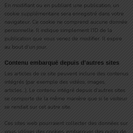
En modifiant ou en publiant une publication, un
cookie supplémentaire sera enregistré dans votre
navigateur. Ce cookie ne comprend aucune donnée
personnelle. Il indique simplement l’ID de la
publication que vous venez de modifier. Il expire
au bout d’un jour.
Contenu embarqué depuis d’autres sites
Les articles de ce site peuvent inclure des contenus
intégrés (par exemple des vidéos, images,
articles…). Le contenu intégré depuis d’autres sites
se comporte de la même manière que si le visiteur
se rendait sur cet autre site.
Ces sites web pourraient collecter des données sur
vous, utiliser des cookies, embarquer des outils de