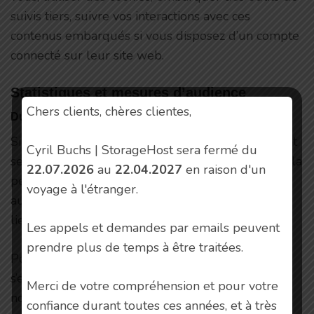
suivis tiers, suivre vos interactions avec ces
contenus embarqués si vous disposez d’un compte
connecté sur leur site web.
Statistiques et mesures d’audience
Chers clients, chères clientes,
Durées de stockage de vos données
Si vous laissez un commentaire, le commentaire et
Cyril Buchs | StorageHost sera fermé du
ses métadonnées sont conservés indéfiniment. Cela
22.07.2026
au
22.04.2027
en raison d'un
permet de reconnaître et approuver
voyage à l'étranger.
automatiquement les commentaires suivants au
lieu de les laisser dans la file de modération.
Les appels et demandes par emails peuvent
prendre plus de temps à être traitées.
Pour les utilisateurs et utilisatrices qui
s’enregistrent sur notre site (si cela est possible),
Merci de votre compréhension et pour votre
nous stockons également les données
confiance durant toutes ces années, et à très