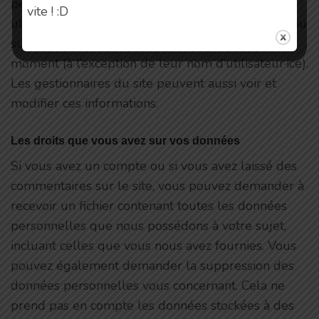
personnelles indiquées dans leur profil. Tous les
vite ! :D
utilisateurs et utilisatrices peuvent voir, modifier ou
supprimer leurs informations personnelles à tout
moment (à l’exception de leur nom d’utilisateur·ice).
Les gestionnaires du site peuvent aussi voir et
modifier ces informations.
Les droits que vous avez sur vos données
Si vous avez un compte ou si vous avez laissé des
commentaires sur le site, vous pouvez demander à
recevoir un fichier contenant toutes les données
personnelles que nous possédons à votre sujet,
incluant celles que vous nous avez fournies. Vous
pouvez également demander la suppression des
données personnelles vous concernant. Cela ne
prend pas en compte les données stockées à des